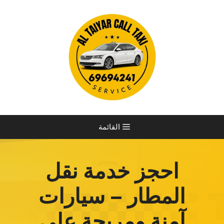
نتقل
لى
لمحتوى
القائمة
احجز خدمة نقل
المطار – سيارات
آمنة ومريحة على