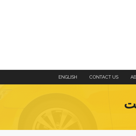
ENGLISH
CONTACT US
A
ت