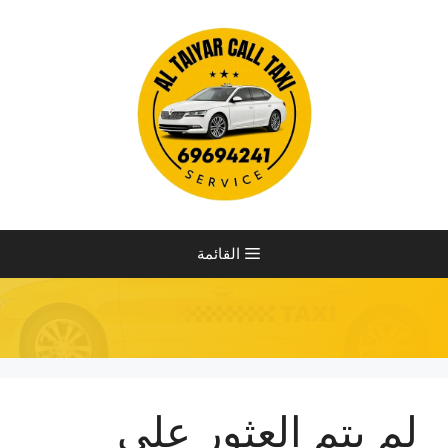
نتقل
لى
لمحتوى
القائمة
لم يتم العثور على