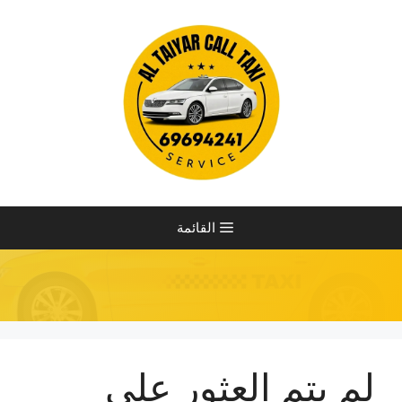
نتقل
لى
لمحتوى
القائمة
لم يتم العثور على