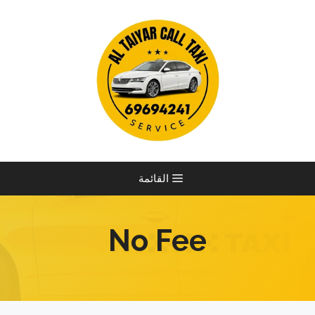
نتقل
لى
لمحتوى
القائمة
No Fee