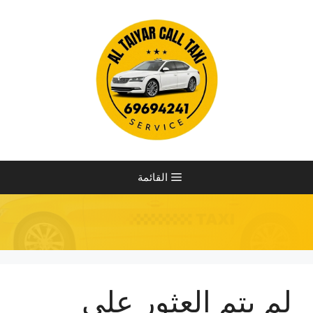
نتقل
لى
لمحتوى
القائمة
لم يتم العثور على