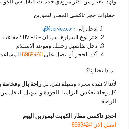
ولهذا نُعتبر من أكثر مزودي خدمات النقل في الكويت ث
خطوات حجز تاكسي المطار ليموزين
ادخل إلى
q84service.com
اختر نوع السيارة (سيدان – SUV – 6 مقاعد)
أدخل تفاصيل رحلتك وموعد الاستلام
أكد الحجز أو اتصل على
69694241
للمساعدة 
لماذا تختارنا؟
لأننا لا نقدم مجرد وسيلة نقل، بل
راحة بال
و
فخامة
و
كل رحلة تعكس التزامنا بالجودة وتسهيل التنقل م
الراحة.
احجز تاكسي مطار الكويت ليموزين اليوم
اتصل الآن 69694241