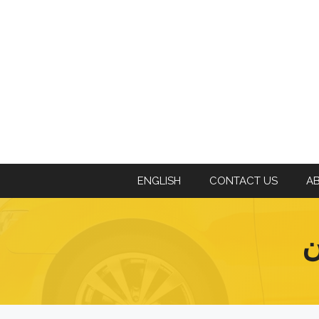
ENGLISH
CONTACT US
A
ن