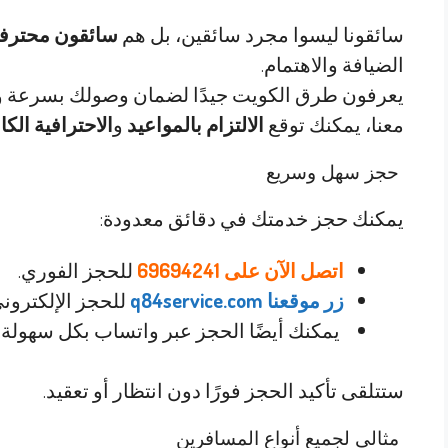
سائقونا ليسوا مجرد سائقين، بل هم
سائقون محترف
الضيافة والاهتمام.
يعرفون طرق الكويت جيدًا لضمان وصولك بسرعة و
معنا، يمكنك توقع
الالتزام بالمواعيد
و
الاحترافية الكا
حجز سهل وسريع
يمكنك حجز خدمتك في دقائق معدودة:
اتصل الآن على 69694241
للحجز الفوري.
زر موقعنا q84service.com
للحجز الإلكتروني
يمكنك أيضًا الحجز عبر واتساب بكل سهولة.
ستتلقى تأكيد الحجز فورًا دون انتظار أو تعقيد.
مثالي لجميع أنواع المسافرين